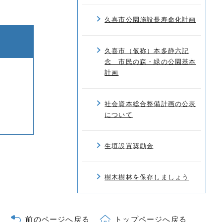
久喜市公園施設長寿命化計画
久喜市（仮称）本多静六記
念 市民の森・緑の公園基本
計画
社会資本総合整備計画の公表
について
生垣設置奨励金
樹木樹林を保存しましょう
前のページへ戻る
トップページへ戻る