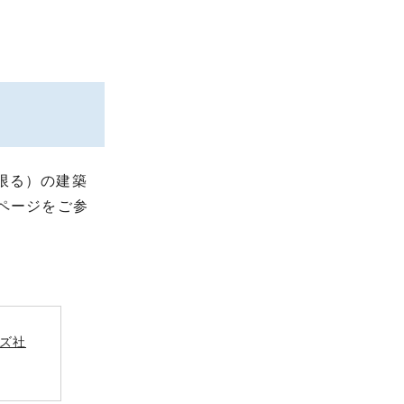
に限る）の建築
ページをご参
ズ社