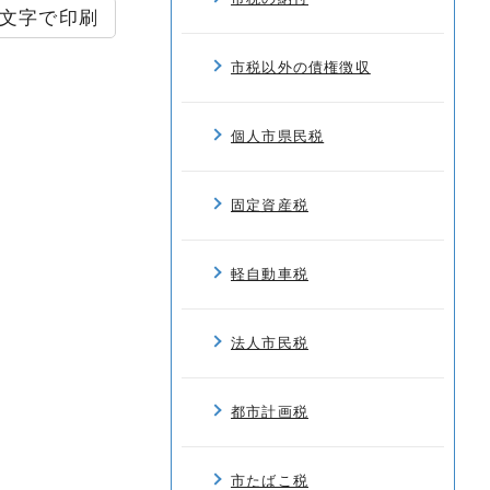
文字で印刷
市税以外の債権徴収
個人市県民税
固定資産税
軽自動車税
法人市民税
都市計画税
市たばこ税