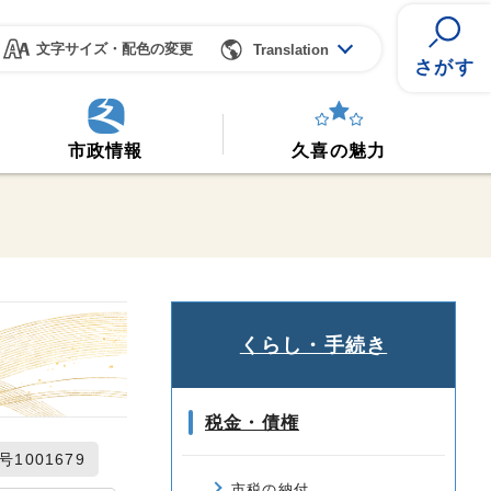
文字サイズ・配色の変更
Translation
さがす
市政情報
久喜の魅力
くらし・手続き
税金・債権
1001679
市税の納付