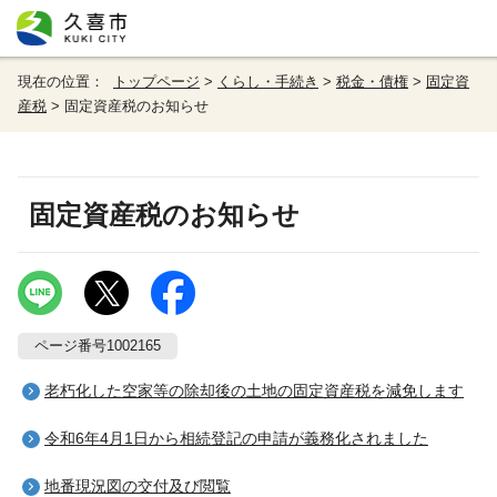
現在の位置：
トップページ
>
くらし・手続き
>
税金・債権
>
固定資
産税
> 固定資産税のお知らせ
固定資産税のお知らせ
ページ番号1002165
老朽化した空家等の除却後の土地の固定資産税を減免します
令和6年4月1日から相続登記の申請が義務化されました
地番現況図の交付及び閲覧