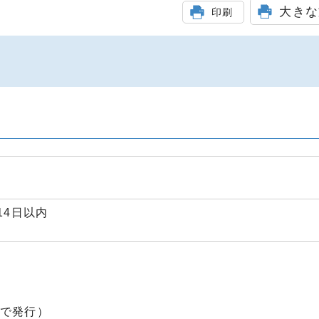
大きな
印刷
14日以内
地で発行）