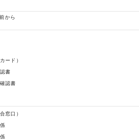
日前から
民カード）
確認書
格確認書
総合窓口）
民係
民係