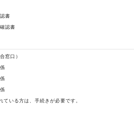
確認書
格確認書
総合窓口）
民係
民係
民係
れている方は、手続きが必要です。