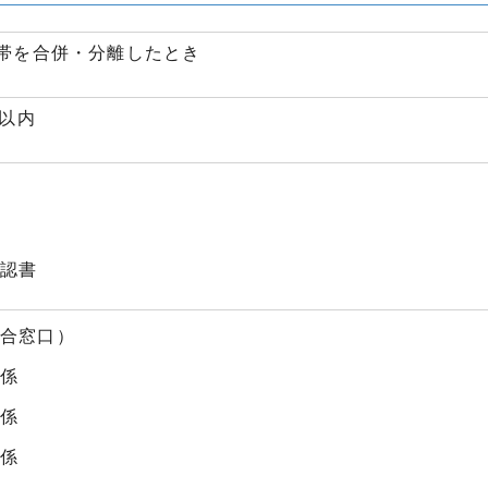
帯を合併・分離したとき
日以内
確認書
総合窓口）
民係
民係
民係