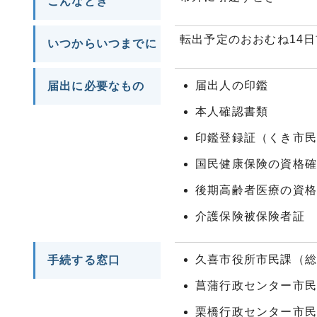
こんなとき
転出予定のおおむね14
いつからいつまでに
届出人の印鑑
届出に必要なもの
本人確認書類
印鑑登録証（くき市
国民健康保険の資格
後期高齢者医療の資
介護保険被保険者証
久喜市役所市民課（
手続する窓口
菖蒲行政センター市
栗橋行政センター市