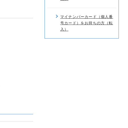
マイナンバーカード（個人番
号カード）をお持ちの方（転
入）
。