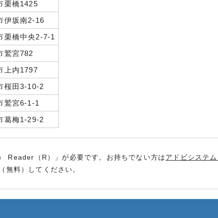
栗橋1425
伊坂南2-16
栗橋中央2-7-1
市鷲宮782
上内1797
桜田3-10-2
鷲宮6-1-1
葛梅1-29-2
） Reader（R）」が必要です。お持ちでない方は
アドビシステム
（無料）してください。