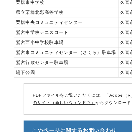
栗橋東中学校
久喜市
県立栗橋北彩高等学校
久喜市
栗橋中央コミュニティセンター
久喜市
鷲宮中学校テニスコート
久喜
鷲宮西小中学校駐車場
久喜市
鷲宮東コミュニティセンター（さくら）駐車場
久喜市
鷲宮行政センター駐車場
久喜市
堤下公園
久喜市
PDFファイルをご覧いただくには、「Adobe（R
のサイト（新しいウィンドウ）
からダウンロード
このページに関する
お問い合わせ