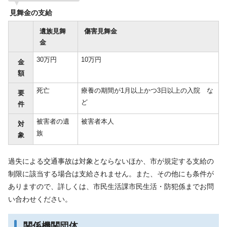
見舞金の支給
遺族見舞
傷害見舞金
金
30万円
10万円
金
額
死亡
療養の期間が1月以上かつ3日以上の入院 な
要
ど
件
被害者の遺
被害者本人
対
族
象
過失による交通事故は対象とならないほか、市が規定する支給の
制限に該当する場合は支給されません。また、その他にも条件が
ありますので、詳しくは、市民生活課市民生活・防犯係までお問
い合わせください。
関係機関団体