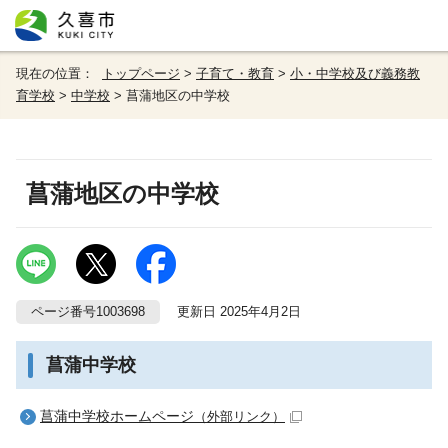
現在の位置：
トップページ
>
子育て・教育
>
小・中学校及び義務教
育学校
>
中学校
> 菖蒲地区の中学校
菖蒲地区の中学校
ページ番号1003698
更新日 2025年4月2日
菖蒲中学校
菖蒲中学校ホームページ
（外部リンク）