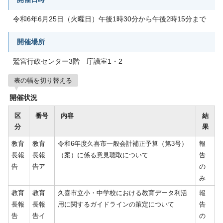
令和6年6月25日（火曜日）午後1時30分から午後2時15分まで
開催場所
鷲宮行政センター3階 庁議室1・2
表の幅を切り替える
開催状況
区
番号
内容
結
分
果
教育
教育
令和6年度久喜市一般会計補正予算（第3号）
報
長報
長報
（案）に係る意見聴取について
告
告
告ア
の
み
教育
教育
久喜市立小・中学校における教育データ利活
報
長報
長報
用に関するガイドラインの策定について
告
告
告イ
の