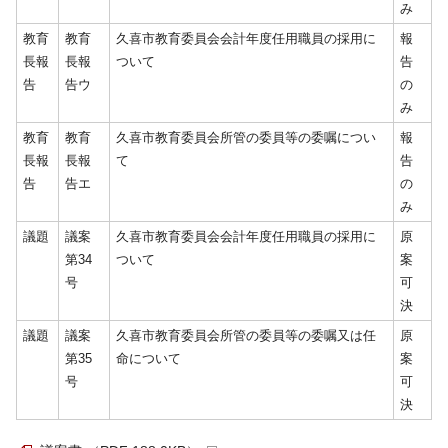
み
教育
教育
久喜市教育委員会会計年度任用職員の採用に
報
長報
長報
ついて
告
告
告ウ
の
み
教育
教育
久喜市教育委員会所管の委員等の委嘱につい
報
長報
長報
て
告
告
告エ
の
み
議題
議案
久喜市教育委員会会計年度任用職員の採用に
原
第34
ついて
案
号
可
決
議題
議案
久喜市教育委員会所管の委員等の委嘱又は任
原
第35
命について
案
号
可
決