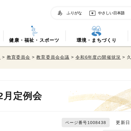
ふりがな
やさしい日本語
健康・福祉・スポーツ
環境・まちづくり
政
>
教育委員会
>
教育委員会会議
>
令和6年度の開催状況
> 
2月定例会
更新日 2
ページ番号1008438