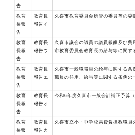
告
教育
教育長
久喜市教育委員会所管の委員等の委
長報
報告イ
告
教育
教育長
久喜市議会の議員の議員報酬及び費
長報
報告ウ
市教育委員会教育長の給与等に関す
告
教育
教育長
久喜市一般職職員の給与に関する条
長報
報告エ
職員の任用、給与等に関する条例の
告
教育
教育長
令和6年度久喜市一般会計補正予算
長報
報告オ
告
教育
教育長
久喜市立小・中学校県費負担教職員
長報
報告カ