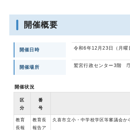
開催概要
令和6年12月23日（月曜
開催日時
鷲宮行政センター3階 庁
開催場所
開催状況
区
番
分
号
教育
教育長
久喜市立小・中学校学区等審議会か
長報
報告ア