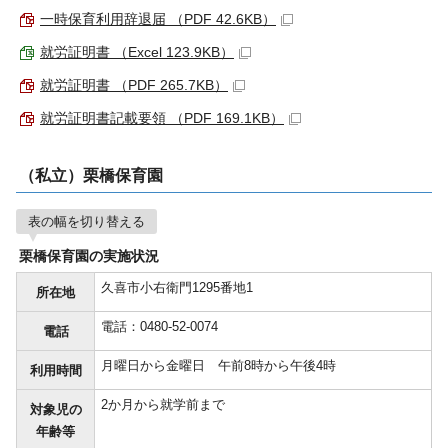
一時保育利用辞退届 （PDF 42.6KB）
就労証明書 （Excel 123.9KB）
就労証明書 （PDF 265.7KB）
就労証明書記載要領 （PDF 169.1KB）
（私立）栗橋保育園
表の幅を切り替える
栗橋保育園の実施状況
久喜市小右衛門1295番地1
所在地
電話：0480-52-0074
電話
月曜日から金曜日 午前8時から午後4時
利用時間
2か月から就学前まで
対象児の
年齢等