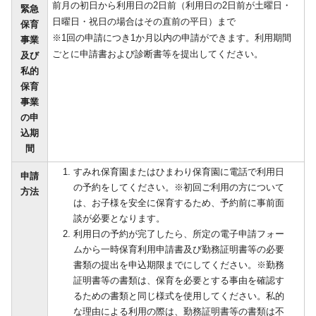
前月の初日から利用日の2日前（利用日の2日前が土曜日・
緊急
日曜日・祝日の場合はその直前の平日）まで
保育
※1回の申請につき1か月以内の申請ができます。利用期間
事業
ごとに申請書および診断書等を提出してください。
及び
私的
保育
事業
の申
込期
間
すみれ保育園またはひまわり保育園に電話で利用日
申請
の予約をしてください。※初回ご利用の方について
方法
は、お子様を安全に保育するため、予約前に事前面
談が必要となります。
利用日の予約が完了したら、所定の電子申請フォー
ムから一時保育利用申請書及び勤務証明書等の必要
書類の提出を申込期限までにしてください。※勤務
証明書等の書類は、保育を必要とする事由を確認す
るための書類と同じ様式を使用してください。私的
な理由による利用の際は、勤務証明書等の書類は不