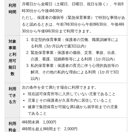
月曜日から金曜日（土曜日、日曜日、祝日を除く）、午前8
利用
時30分から午後4時30分
時間
ただし、保護者の傷病等（緊急保育事業）で特別な事情があ
ると認めるときは、午前7時30分から午前8時30分、午後4時
30分から午後6時30分まで利用できます。
非定型的保育事業：保護者の労働、職業訓練等によ
対象
る利用（3か月以内で週3日以内）
事業
緊急保育事業：保護者の傷病、災害、事故、出産、
と利
介護、看護、冠婚葬祭等による利用（1か月以内）
用可
私的保育事業：保護者の育児に伴う心理的負担等の
能日
解消、その他の私的な理由による利用（1か月で3日
数
以内）
次の条件を全て満たす場合に利用できます。
利用
現在認可保育所等に入所していない児童であること
でき
児童とその保護者が久喜市内に居住していること
る方
健康で集団保育が可能な満1歳から就学前までの児童
であること
4時間未満 1,000円
利用
4時間を超え8時間まで 2,000円
料金