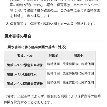
園の連絡が間に合わない場合、保育等は、市のホームページ
等において避難情報を確認の上、この基準に基づき臨時休園
を判断し、市へ連絡します。
保育所等は、保護者へ臨時休園をメール等で連絡します。
風水害等の場合
（風水害等に伴う臨時休園の基準・対応）
警戒レベル
開園前
開園中
臨時休園
児童降園後に臨時休園
警戒レベル5緊急安全確保
臨時休園
児童降園後に臨時休園
警戒レベル4避難指示
臨時休園
児童降園後に臨時休園
警戒レベル3高齢者等避難
（備考）上記基準によらず、総合的な判断により保育所等の臨時
休園を決定することがあります。