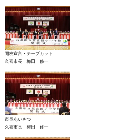
開校宣言・テープカット
久喜市長 梅田 修一
市長あいさつ
久喜市長 梅田 修一