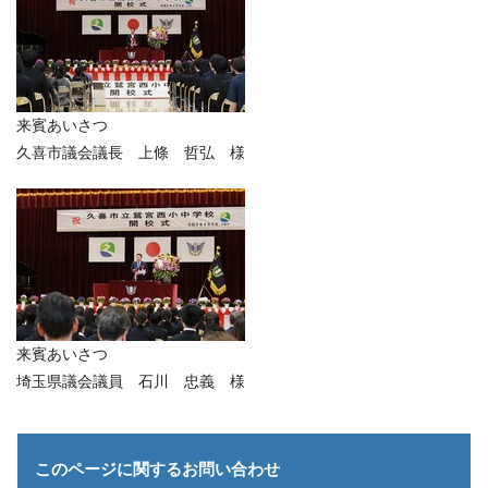
来賓あいさつ
久喜市議会議長 上條 哲弘 様
来賓あいさつ
埼玉県議会議員 石川 忠義 様
このページに関する
お問い合わせ