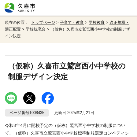
現在の位置：
トップページ
>
子育て・教育
>
学校教育
>
適正規模・
適正配置
>
学校統廃合
> （仮称）久喜市立鷲宮西小中学校の制服デザ
イン決定
（仮称）久喜市立鷲宮西小中学校の
制服デザイン決定
ページ番号1008435
更新日 2025年2月21日
令和8年4月に開校予定の（仮称）鷲宮西小中学校の制服につい
て、（仮称）久喜市立鷲宮西小中学校標準制服選定コンペティシ