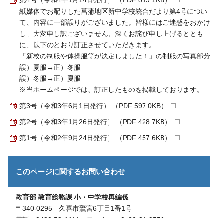
紙媒体でお配りした菖蒲地区新中学校統合だより第4号につい
て、内容に一部誤りがございました。皆様にはご迷惑をおかけ
し、大変申し訳ございません。深くお詫び申し上げるととも
に、以下のとおり訂正させていただきます。
「新校の制服や体操服等が決定しました！」の制服の写真部分
誤）夏服→正）冬服
誤）冬服→正）夏服
※当ホームページでは、訂正したものを掲載しております。
第3号（令和3年6月1日発行） （PDF 597.0KB）
第2号（令和3年1月26日発行） （PDF 428.7KB）
第1号（令和2年9月24日発行） （PDF 457.6KB）
このページに関する
お問い合わせ
教育部 教育総務課 小・中学校再編係
〒340-0295 久喜市鷲宮6丁目1番1号