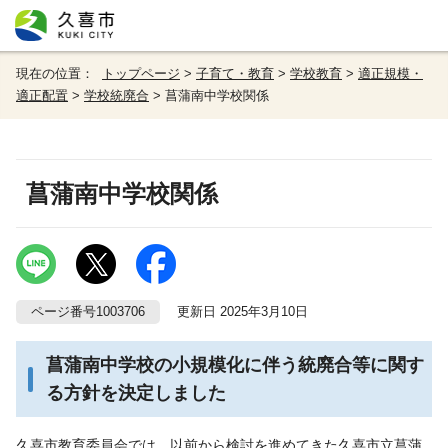
現在の位置：
トップページ
>
子育て・教育
>
学校教育
>
適正規模・
適正配置
>
学校統廃合
> 菖蒲南中学校関係
菖蒲南中学校関係
ページ番号1003706
更新日 2025年3月10日
菖蒲南中学校の小規模化に伴う統廃合等に関す
る方針を決定しました
久喜市教育委員会では、以前から検討を進めてきた久喜市立菖蒲