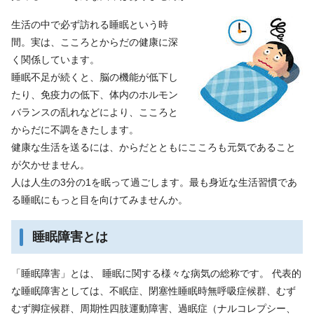
生活の中で必ず訪れる睡眠という時
間。実は、こころとからだの健康に深
く関係しています。
睡眠不足が続くと、脳の機能が低下し
たり、免疫力の低下、体内のホルモン
バランスの乱れなどにより、こころと
からだに不調をきたします。
健康な生活を送るには、からだとともにこころも元気であること
が欠かせません。
人は人生の3分の1を眠って過ごします。最も身近な生活習慣であ
る睡眠にもっと目を向けてみませんか。
睡眠障害とは
「睡眠障害」とは、 睡眠に関する様々な病気の総称です。 代表的
な睡眠障害としては、不眠症、閉塞性睡眠時無呼吸症候群、むず
むず脚症候群、周期性四肢運動障害、過眠症（ナルコレプシー、