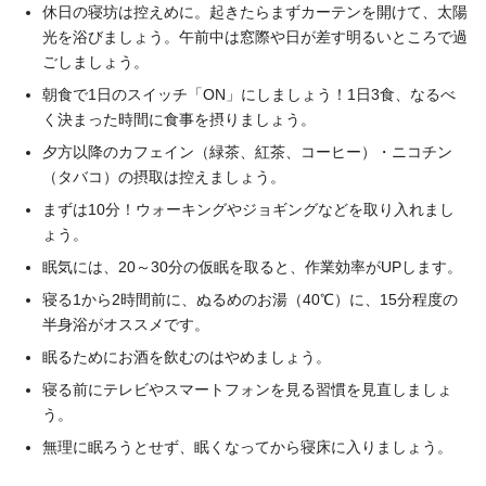
休日の寝坊は控えめに。起きたらまずカーテンを開けて、太陽
光を浴びましょう。午前中は窓際や日が差す明るいところで過
ごしましょう。
朝食で1日のスイッチ「ON」にしましょう！1日3食、なるべ
く決まった時間に食事を摂りましょう。
夕方以降のカフェイン（緑茶、紅茶、コーヒー）・ニコチン
（タバコ）の摂取は控えましょう。
まずは10分！ウォーキングやジョギングなどを取り入れまし
ょう。
眠気には、20～30分の仮眠を取ると、作業効率がUPします。
寝る1から2時間前に、ぬるめのお湯（40℃）に、15分程度の
半身浴がオススメです。
眠るためにお酒を飲むのはやめましょう。
寝る前にテレビやスマートフォンを見る習慣を見直しましょ
う。
無理に眠ろうとせず、眠くなってから寝床に入りましょう。