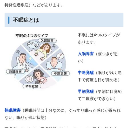
特発性過眠症）などがあります。
不眠症とは
不眠には4つのタイプが
あります。
入眠障害
（寝つきが悪
い）
中途覚醒
（眠りが浅く途
中で何度も目が覚める）
早朝覚醒
（早朝に目覚め
て二度寝ができない）
熟眠障害
（睡眠時間は十分なのに、ぐっすり眠った感じが得られ
ない、眠りが浅い状態）