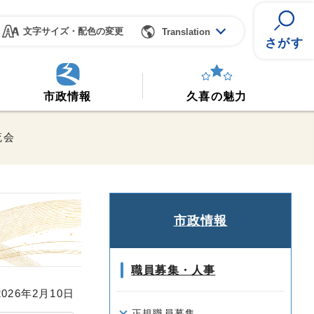
文字サイズ・配色の変更
Translation
さがす
市政情報
久喜の魅力
流会
市政情報
職員募集・人事
26年2月10日
正規職員募集