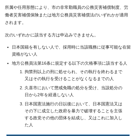
所属や任用形態により、市の非常勤職員の公務災害補償制度、労
働者災害補償保険または地方公務員災害補償法のいずれかが適用
されます。
次のいずれかに該当する方は申込みできません。
日本国籍を有しない人で、採用時に当該職務に従事可能な在留
資格がない人
地方公務員法第16条に規定する以下の欠格事項に該当する人
拘禁刑以上の刑に処せられ、その執行を終わるまで
又はその執行を受けることがなくなるまでの人
久喜市において懲戒免職の処分を受け、当該処分の
日から2年を経過しない人
日本国憲法施行の日以後において、日本国憲法又は
その下に成立した政府を暴力で破壊することを主張
する政党その他の団体を結成し、又はこれに加入し
た人