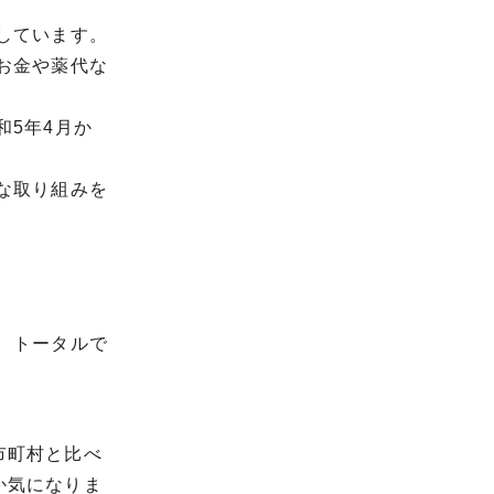
しています。
お金や薬代な
5年4月か
な取り組みを
、トータルで
市町村と比べ
か気になりま