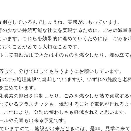
分別をしているんでしょうね、実感がこもっています。
荷の少ない持続可能な社会を実現するために、ごみの減量
ています。これらを効果的に進めていくためには、ごみを
ておくことがとても大切なことです。
ルして有効活用できたはずのものを燃やしたり、埋め立て
応じて、分けて出してもらうようにお願いしています。
所のごみ処理施設で焼却していますが、いずれの施設も老
を進めています。
化炭素の排出を抑制したり、ごみを燃やした熱で発電する
れているプラスチックも、焼却することで電気が作れるよ
。これにより、分別の煩わしさも軽減されると思います。
ールや公園も出来る予定です。
していますので、施設が出来たときには、是非、見学に来て