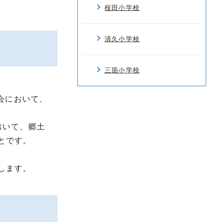
桜田小学校
清久小学校
三箇小学校
会において、
おいて、郷土
とです。
します。