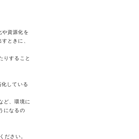
化や資源化を
出すときに、
たりすること
朽化している
など、環境に
うになるの
ください。