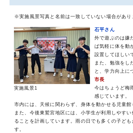
※実施風景写真と名前は一致していない場合があり
石平さん
外で遊ぶのは嫌
ば気軽に体を動
設置してほしい
また、勉強をし
と、学力向上に
市長
今はちょうど梅
実施風景1
感じています。
市内には、天候に関わらず、身体を動かせる児童館
また、今後東鷲宮地区には、小学生が利用しやすい
ることを計画しています。雨の日でも多くの子ども
す。