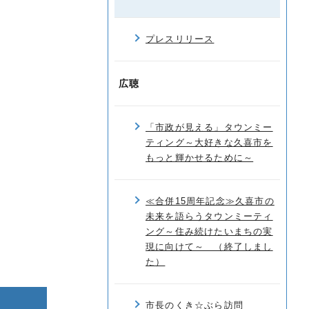
プレスリリース
広聴
「市政が見える」タウンミー
ティング～大好きな久喜市を
もっと輝かせるために～
≪合併15周年記念≫久喜市の
未来を語らうタウンミーティ
ング～住み続けたいまちの実
現に向けて～ （終了しまし
た）
市長のくき☆ぶら訪問