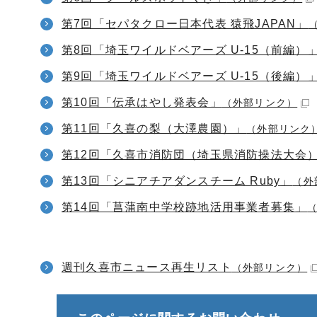
第7回「セパタクロー日本代表 猿飛JAPAN」
第8回「埼玉ワイルドベアーズ U-15（前編）
第9回「埼玉ワイルドベアーズ U-15（後編）
第10回「伝承はやし発表会」
（外部リンク）
第11回「久喜の梨（大澤農園）」
（外部リンク
第12回「久喜市消防団（埼玉県消防操法大会
第13回「シニアチアダンスチーム Ruby」
（外
第14回「菖蒲南中学校跡地活用事業者募集」
週刊久喜市ニュース再生リスト
（外部リンク）