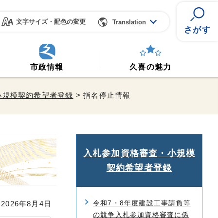
文字サイズ・配色の変更
Translation
さがす
市政情報
久喜の魅力
小規模契約希望者登録
> 指名停止情報
入札参加資格審査・小規模
契約希望者登録
令和7・8年度建設工事請負等
026年8月4日
の競争入札参加資格審査に係