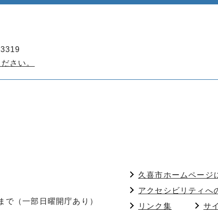
3319
ください。
久喜市ホームページ
アクセシビリティへ
分まで（一部日曜開庁あり）
リンク集
サ