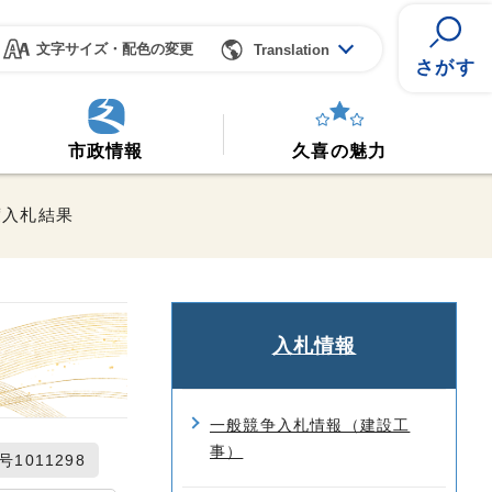
文字サイズ・配色の変更
Translation
さがす
市政情報
久喜の魅力
度入札結果
入札情報
一般競争入札情報（建設工
事）
1011298