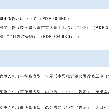
る告示について （PDF 26.8KB）
了公告（埼玉県久喜市東大輪字北沼井375番） （PDF 51
年7月臨時会議） （PDF 204.8KB）
般競争入札（事後審査型）告示【南栗橋近隣公園改修工事（
般競争入札（事後審査型）の公告について（告示）（栗橋南
般競争入札（事後審査型）の公告について（告示）（太田小