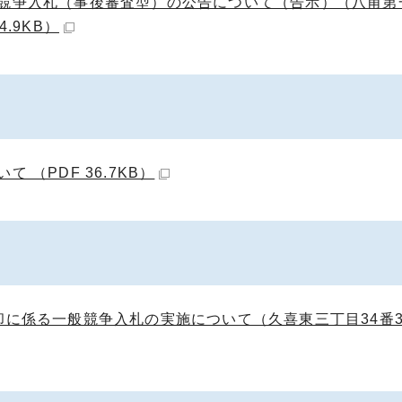
般競争入札（事後審査型）の公告について（告示）（八甫第
.9KB）
（PDF 36.7KB）
却に係る一般競争入札の実施について（久喜東三丁目34番3）