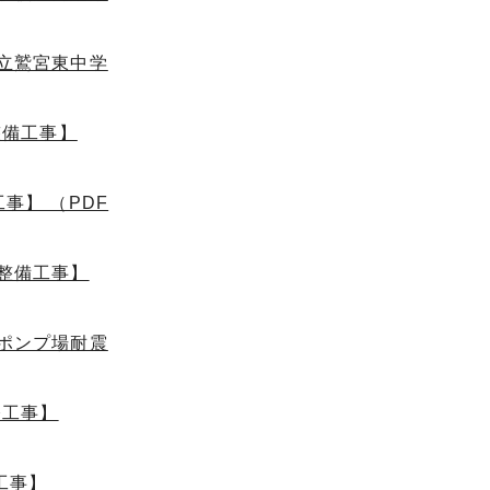
立鷲宮東中学
整備工事】
事】 （PDF
整備工事】
ポンプ場耐震
修工事】
工事】