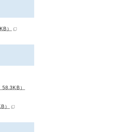
KB）
8.3KB）
KB）