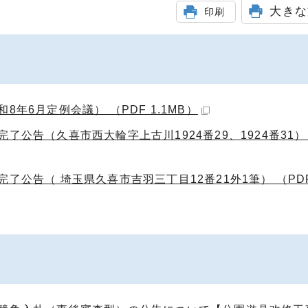
大きな
印刷
年6月定例会議） （PDF 1.1MB）
公告（久喜市西大輪字上古川1924番29、1924番31） 
公告（ 埼玉県久喜市吉羽三丁目12番21外1筆） （PDF 