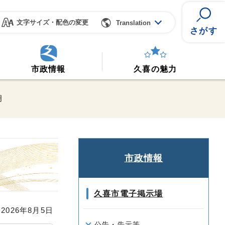
文字サイズ・配色の変更
Translation
さがす
市政情報
久喜の魅力
月
市政情報
久喜市電子掲示場
026年8月5日
公告・告示等