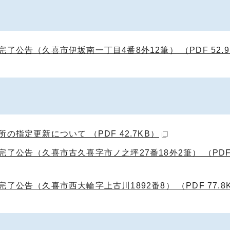
公告（久喜市伊坂南一丁目4番8外12筆） （PDF 52.9
指定更新について （PDF 42.7KB）
公告（久喜市古久喜字市ノ之坪27番18外2筆） （PDF 5
公告（久喜市西大輪字上古川1892番8） （PDF 77.8