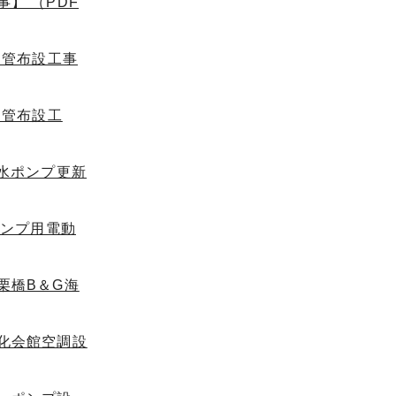
】 （PDF
道管布設工事
道管布設工
水ポンプ更新
ポンプ用電動
栗橋B＆G海
化会館空調設