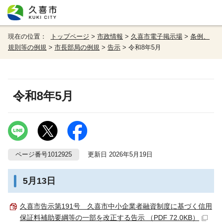
現在の位置：
トップページ
>
市政情報
>
久喜市電子掲示場
>
条例、
規則等の例規
>
市長部局の例規
>
告示
> 令和8年5月
令和8年5月
ページ番号1012925
更新日 2026年5月19日
5月13日
久喜市告示第191号 久喜市中小企業者融資制度に基づく信用
保証料補助要綱等の一部を改正する告示 （PDF 72.0KB）