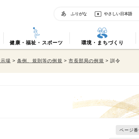
ふりがな
やさしい日本語
健康・福祉・スポーツ
環境・まちづくり
掲示場
>
条例、規則等の例規
>
市長部局の例規
> 訓令
ページ番号