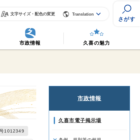
文字サイズ・配色の変更
Translation
さがす
市政情報
久喜の魅力
市政情報
久喜市電子掲示場
1012349
条例、規則等の例規