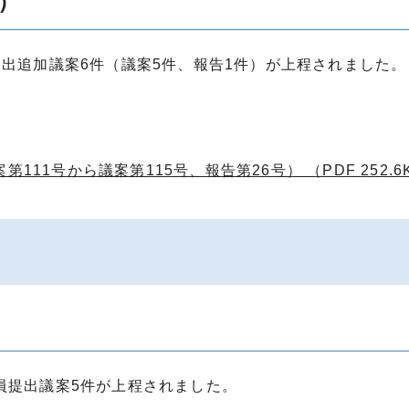
）
提出追加議案6件（議案5件、報告1件）が上程されました。
11号から議案第115号、報告第26号） （PDF 252.6
）
員提出議案5件が上程されました。