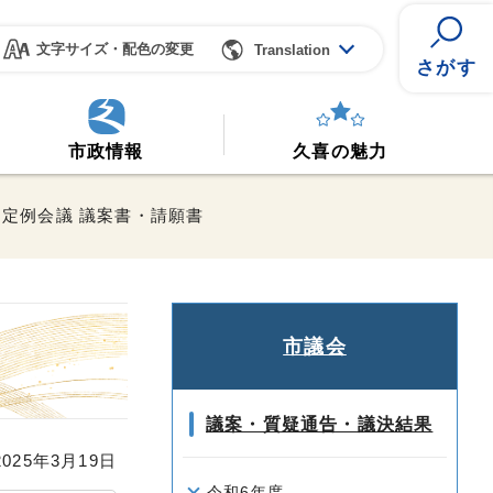
文字サイズ・配色の変更
Translation
さがす
市政情報
久喜の魅力
月定例会議 議案書・請願書
市議会
議案・質疑通告・議決結果
25年3月19日
令和6年度