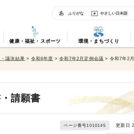
ふりがな
やさしい日本語
健康・福祉・スポーツ
環境・まちづくり
告・議決結果
>
令和6年度
>
令和7年2月定例会議
> 令和7年2
書・請願書
更新日 20
ページ番号1010145