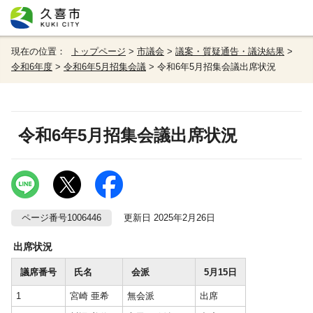
現在の位置：
トップページ
>
市議会
>
議案・質疑通告・議決結果
>
令和6年度
>
令和6年5月招集会議
> 令和6年5月招集会議出席状況
令和6年5月招集会議出席状況
ページ番号1006446
更新日 2025年2月26日
出席状況
議席番号
氏名
会派
5月15日
1
宮崎 亜希
無会派
出席