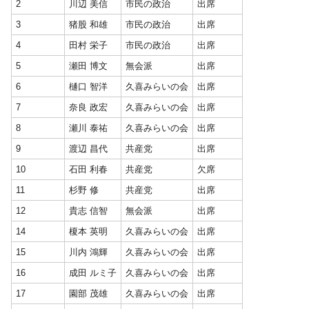
2
川辺 美信
市民の政治
出席
3
猪股 和雄
市民の政治
出席
4
田村 栄子
市民の政治
出席
5
瀬田 博文
無会派
出席
6
樋口 智洋
久喜みらいの会
出席
7
奈良 政宏
久喜みらいの会
出席
8
瀬川 泰祐
久喜みらいの会
出席
9
渡辺 昌代
共産党
出席
10
石田 利春
共産党
欠席
11
杉野 修
共産党
出席
12
貴志 信智
無会派
出席
14
榎本 英明
久喜みらいの会
出席
15
川内 鴻輝
久喜みらいの会
出席
16
成田 ルミ子
久喜みらいの会
出席
17
園部 茂雄
久喜みらいの会
出席