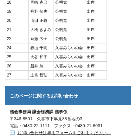
18
岡崎 克巳
公明党
出席
19
丹野 郁夫
公明党
出席
20
山田 正義
公明党
出席
21
大橋 きよみ
公明党
出席
22
斉藤 広子
公明党
出席
24
春山 千明
久喜みらいの会
出席
25
大谷 和子
久喜みらいの会
出席
26
新井 兼
久喜みらいの会
出席
27
上條 哲弘
久喜みらいの会
出席
このページに関する
お問い合わせ
議会事務局 議会総務課 議事係
〒346-8501 久喜市下早見85番地の3
電話：0480-22-1111 ファクス：0480-21-6061
お問い合わせは専用フォームをご利用ください。