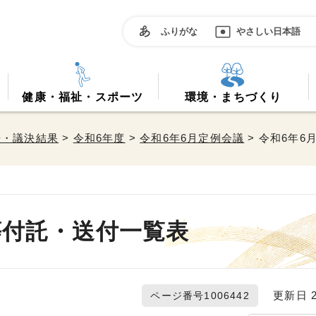
ふりがな
やさしい日本語
健康・福祉・スポーツ
環境・まちづくり
告・議決結果
>
令和6年度
>
令和6年6月定例会議
> 令和6年
等付託・送付一覧表
更新日 20
ページ番号1006442