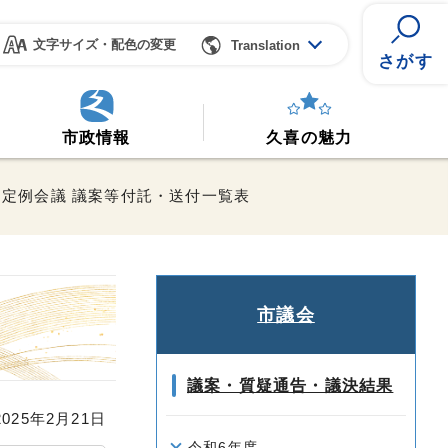
文字サイズ・配色の変更
Translation
さがす
市政情報
久喜の魅力
6月定例会議 議案等付託・送付一覧表
市議会
議案・質疑通告・議決結果
25年2月21日
令和6年度