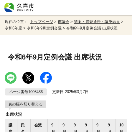
現在の位置：
トップページ
>
市議会
>
議案・質疑通告・議決結果
>
令和6年度
>
令和6年9月定例会議
> 令和6年9月定例会議 出席状況
令和6年9月定例会議 出席状況
ページ番号1006436
更新日 2025年3月7日
表の幅を切り替える
出席状況
議
氏
会派
9
9
9
9
9
9
10
席
名
月
月
月
月
月
月
月