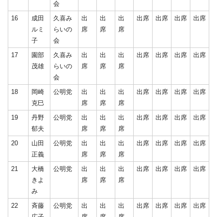
会
16
成田
久喜み
出
出
出
出席
出席
出席
出席
ルミ
らいの
席
席
席
子
会
17
園部
久喜み
出
出
出
出席
出席
出席
出席
茂雄
らいの
席
席
席
会
18
岡崎
公明党
出
出
出
出席
出席
出席
出席
克巳
席
席
席
19
丹野
公明党
出
出
出
出席
出席
出席
出席
郁夫
席
席
席
20
山田
公明党
出
出
出
出席
出席
出席
出席
正義
席
席
席
21
大橋
公明党
出
出
出
出席
出席
出席
出席
きよ
席
席
席
み
22
斉藤
公明党
出
出
出
出席
出席
出席
出席
広子
席
席
席