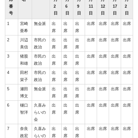
番
2
6
9
11
12
17
2
号
日
日
日
日
日
日
日
1
宮崎
無会派
出
出
出
出席
出席
出席
出席
亜希
席
席
席
2
川辺
市民の
出
出
出
出席
出席
出席
出席
美信
政治
席
席
席
3
猪股
市民の
出
出
出
出席
出席
出席
出席
和雄
政治
席
席
席
4
田村
市民の
出
出
出
出席
出席
出席
出席
栄子
政治
席
席
席
5
瀬田
無会派
出
出
出
出席
出席
出席
出席
博文
席
席
席
6
樋口
久喜み
出
出
出
出席
出席
出席
出席
智洋
らいの
席
席
席
会
7
奈良
久喜み
出
出
出
出席
出席
出席
出席
政宏
らいの
席
席
席