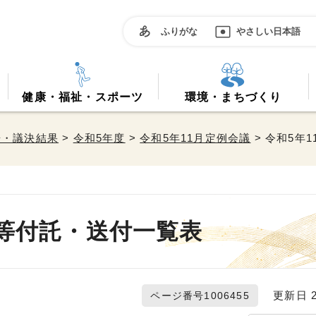
ふりがな
やさしい日本語
健康・福祉・スポーツ
環境・まちづくり
告・議決結果
>
令和5年度
>
令和5年11月定例会議
> 令和5年
案等付託・送付一覧表
更新日 20
ページ番号1006455