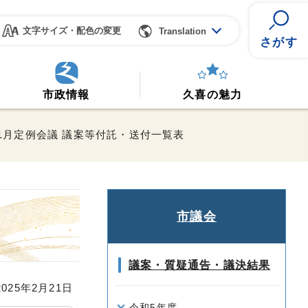
文字サイズ・配色の変更
Translation
さがす
市政情報
久喜の魅力
11月定例会議 議案等付託・送付一覧表
市議会
議案・質疑通告・議決結果
25年2月21日
令和5年度