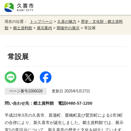
現在の位置：
トップページ
>
久喜の魅力
>
歴史・文化財・郷土資料
館
>
郷土資料館
>
展示案内
>
開催中の展示
> 常設展
常設展
ページ番号1006028
更新日 2025年5月27日
問い合わせ先：郷土資料館 電話0480-57-1200
平成22年3月の久喜市、菖蒲町、栗橋町及び鷲宮町による1市3町
の合併により、新久喜市が誕生しました。郷土資料館では、展示
室1の常設示について、新久喜市の歴史と文化を紹介しています。