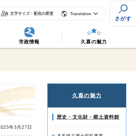
文字サイズ・配色の変更
Translation
さがす
市政情報
久喜の魅力
久喜の魅力
歴史・文化財・郷土資料館
25年3月27日
本多静六博士顕彰事業