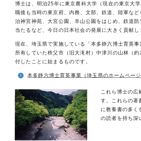
博士は、明治25年に東京農科大学（現在の東京大
職後も当時の東京府、内務、文部、鉄道、陸軍など
治神宮神苑、大宮公園、羊山公園をはじめ、鉄道防
当たるなど、今日の日本社会の発展に大きく貢献し
現在、埼玉県で実施している「本多静六博士育英事
所有していた秩父市（旧大滝村）中津川の山林（約2
付したことに始まるものです。
本多静六博士育英事業（埼玉県のホームペー
これら博士の広
す。これらの著
に教養書の多く
の読者を持ち深