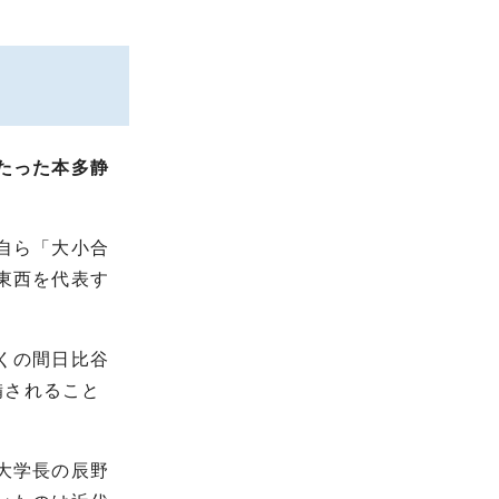
たった本多静
自ら「大小合
東西を代表す
くの間日比谷
備されること
大学長の辰野