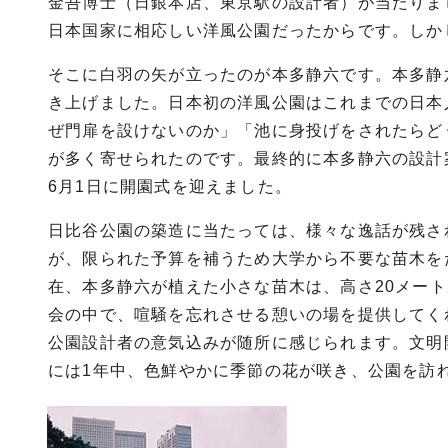
金吾博士（日銀本店、東京駅の設計者）が当たりま
日本国家に相応しい洋風公園だったからです。しか
そこに白羽の矢が立ったのが本多静六です。本多静
き上げました。日本初の洋風公園はこれまでの日本
ぜ門扉を設けないのか」「池に身投げをされたらど
が多く寄せられたのです。最終的に本多静六の設計案は
6月1日に開園式を迎えました。
日比谷公園の築造に当たっては、様々な逸話が残さ
が、限られた予算を補うため大学から不要な苗木を
在、本多静六が植えた小さな苗木は、高さ20メー
会の中で、喧騒を忘れさせる憩いの場を提供してく
公園設計者の意気込みが随所に感じられます。文明
には1年中、色鮮やかに季節の花が咲き、公園を訪