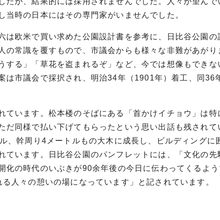
したが、結果的には採用されませんでした。人々が望んで
し当時の日本にはその専門家がいませんでした。
六は欧米で買い求めた公園設計書を参考に、日比谷公園の
人の常識を覆すもので、市議会からも様々な非難があがり
うする」「草花を盗まれるぞ」など、今では想像もできな
市議会で採択され、明治34年（1901年）着工、同36年
れています。松本楼のそばにある「首かけイチョウ」は特
ただ同様で払い下げてもらったという思い出話も残されて
トル、幹周り4メートルもの大木に成長し、ビルディングに
れています。日比谷公園のパンフレットには、「文化の先
開化の時代のいぶきが90余年後の今日に伝わってくるよう
れる人々の憩いの場になっています」と記されています。