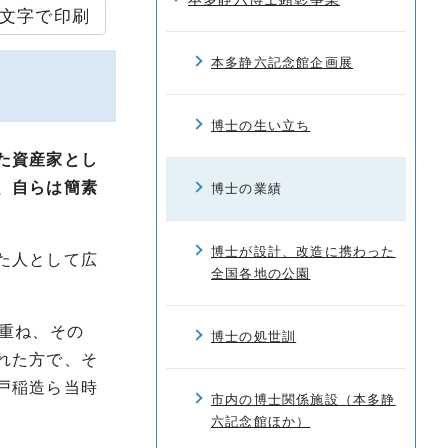
文字で印刷
本多静六記念館企画展
博士の生い立ち
た資産家とし
、自らは簡素
博士の業績
博士が設計、改造に携わった
た人として広
全国各地の公園
重ね、その
博士の処世訓
れた方で、そ
戸稲造ら当時
市内の博士関係施設（本多静
六記念館ほか）