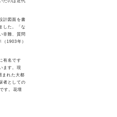
いたのは近代
設計図面を書
ました。「な
い非難、質問
（1903年）
に有名です
います。現
囲まれた大都
駆者としての
です。花壇