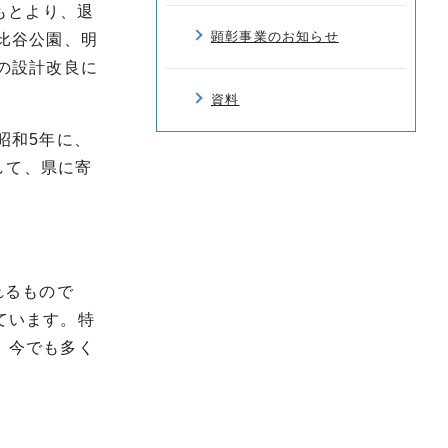
もとより、退
顕彰事業のお知らせ
比谷公園、明
の設計改良に
資料
昭和5年に、
して、県に寄
れるもので
ています。特
、今でも多く