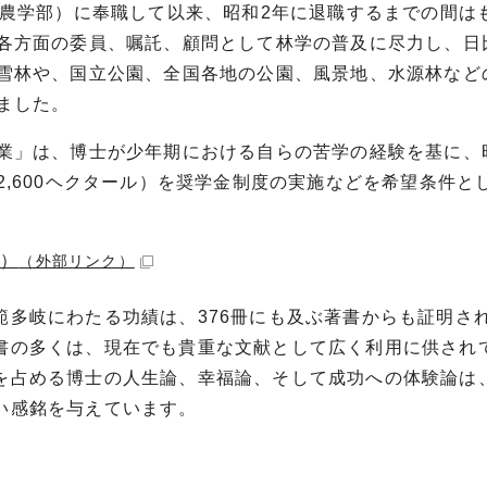
学農学部）に奉職して以来、昭和2年に退職するまでの間は
各方面の委員、嘱託、顧問として林学の普及に尽力し、日
雪林や、国立公園、全国各地の公園、風景地、水源林など
ました。
業」は、博士が少年期における自らの苦学の経験を基に、
,600ヘクタール）を奨学金制度の実施などを希望条件と
ジ）
（外部リンク）
範多岐にわたる功績は、376冊にも及ぶ著書からも証明さ
書の多くは、現在でも貴重な文献として広く利用に供され
を占める博士の人生論、幸福論、そして成功への体験論は
い感銘を与えています。