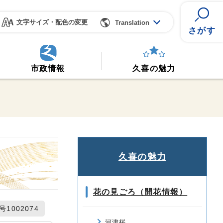
文字サイズ・配色の変更
Translation
さがす
市政情報
久喜の魅力
久喜の魅力
花の見ごろ（開花情報）
1002074
河津桜