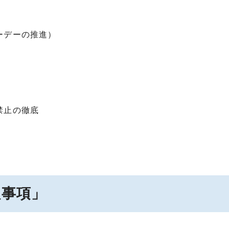
ーデーの推進）
禁止の徹底
組事項」