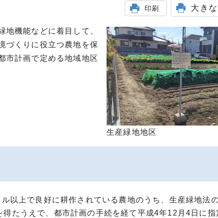
大きな
印刷
緑地機能などに着目して、
境づくりに役立つ農地を保
都市計画で定める地域地区
生産緑地地区
トル以上で良好に耕作されている農地のうち、生産緑地法
得たうえで、都市計画の手続を経て平成4年12月4日に指