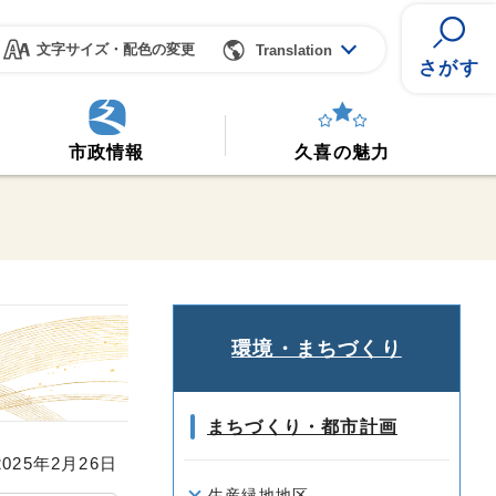
文字サイズ・配色の変更
Translation
さがす
市政情報
久喜の魅力
環境・まちづくり
まちづくり・都市計画
25年2月26日
生産緑地地区