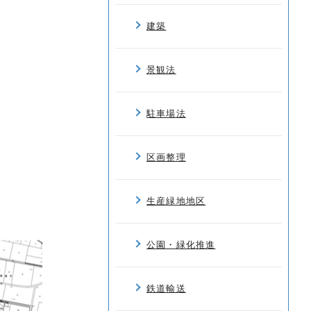
建築
景観法
駐車場法
区画整理
生産緑地地区
公園・緑化推進
鉄道輸送