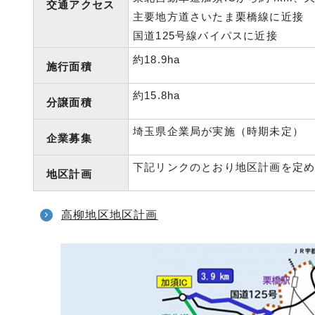
交通アクセス
主要地方道さいたま栗橋線に近接
国道125号線バイパスに近接
約18.9ha
施行面積
約15.8ha
分譲面積
埼玉県企業局が実施（時期未定）
企業募集
下記リンクのとおり地区計画を定
地区計画
高柳地区地区計画