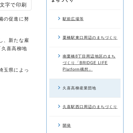
まちづくり
文字で印刷
備の促進に努
駅前広場等
栗橋駅東口周辺のまちづくり
し、新たな雇
「久喜高柳地
南栗橋8丁目周辺地区のまち
づくり「BRIDGE LIFE
Platform構想」
埼玉県によっ
久喜高柳産業団地
久喜駅西口周辺のまちづくり
開発