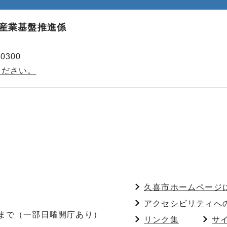
 産業基盤推進係
0300
ください。
久喜市ホームページ
アクセシビリティへ
分まで（一部日曜開庁あり）
リンク集
サ