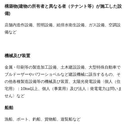
構築物(建物の所有者と異なる者（テナント等）が施工した設
備)
店舗内造作設備、照明設備、給排水衛生設備、ガス設備、空調設
備など
機械及び装置
金属・印刷等の製造加工設備、土木建設設備、大型特殊自動車で
ブルドーザーやパワーショベルなど建設機械に該当するもの、そ
の他各種製造設備等の機械及び装置、太陽光発電設備〈個人（住
宅用）：10kw以上、個人（事業用）及び法人：発電電力は問いま
せん〉など
船舶
漁船、ボート、釣船、貨物船、遊覧船など