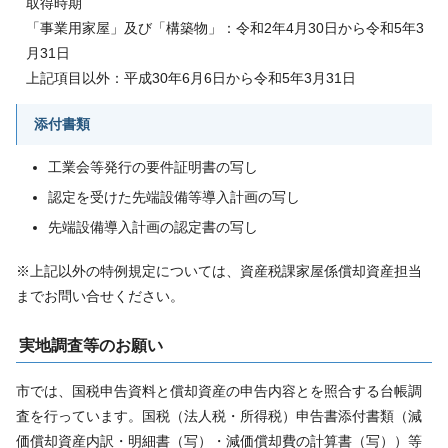
取得時期
「事業用家屋」及び「構築物」：令和2年4月30日から令和5年3
月31日
上記項目以外：平成30年6月6日から令和5年3月31日
添付書類
工業会等発行の要件証明書の写し
認定を受けた先端設備等導入計画の写し
先端設備導入計画の認定書の写し
※上記以外の特例規定については、資産税課家屋係償却資産担当
までお問い合せください。
実地調査等のお願い
市では、国税申告資料と償却資産の申告内容とを照合する台帳調
査を行っています。国税（法人税・所得税）申告書添付書類（減
価償却資産内訳・明細書（写）・減価償却費の計算書（写））等