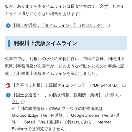
なお、あくまでも本タイムラインは目安ですので、必ずしもタイ
ムライン通りにならない場合があります。
【国土交通省：「タイムライン」】
（外部リンク）
利根川上流版タイムライン
久喜市では、利根川の水位の変化に伴い、市民の皆様、利根川上
流河川事務所及び久喜市が、どのような行動をとるのか事前に記
載した利根川上流版タイムラインを策定しました。
【久喜市：利根川上流版タイムライン】 （PDF 544.4KB）
【国土交通省：「川の防災情報」観測所：栗橋】
（外部リン
ク）
※「川の防災情報」のWebブラウザの動作確認は、
MicrosoftEdge（Ver.44以降）、GoogleChrome（Ver.87以
降）、Safari（Ver.13以降）で行われており、Internet
Explorerでは閲覧できません。