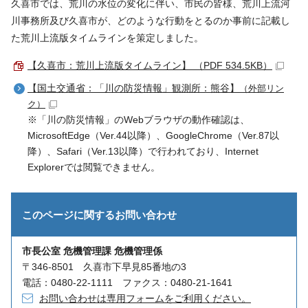
久喜市では、荒川の水位の変化に伴い、市民の皆様、荒川上流河
川事務所及び久喜市が、どのような行動をとるのか事前に記載し
た荒川上流版タイムラインを策定しました。
【久喜市：荒川上流版タイムライン】 （PDF 534.5KB）
【国土交通省：「川の防災情報」観測所：熊谷】
（外部リン
ク）
※「川の防災情報」のWebブラウザの動作確認は、
MicrosoftEdge（Ver.44以降）、GoogleChrome（Ver.87以
降）、Safari（Ver.13以降）で行われており、Internet
Explorerでは閲覧できません。
このページに関する
お問い合わせ
市長公室 危機管理課 危機管理係
〒346-8501 久喜市下早見85番地の3
電話：0480-22-1111 ファクス：0480-21-1641
お問い合わせは専用フォームをご利用ください。