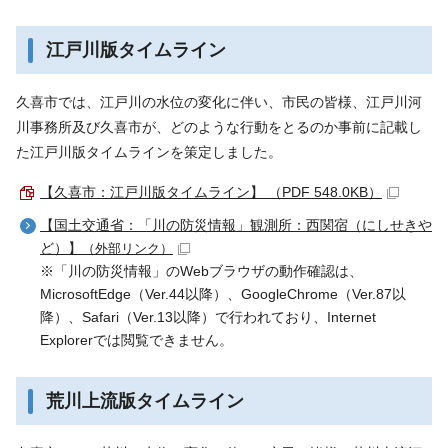
江戸川版タイムライン
久喜市では、江戸川の水位の変化に伴い、市民の皆様、江戸川河
川事務所及び久喜市が、どのような行動をとるのか事前に記載し
た江戸川版タイムラインを策定しました。
【久喜市：江戸川版タイムライン】 （PDF 548.0KB）
【国土交通省：「川の防災情報」観測所：西関宿（にしせきや
ど）】
（外部リンク）
※「川の防災情報」のWebブラウザの動作確認は、
MicrosoftEdge（Ver.44以降）、GoogleChrome（Ver.87以
降）、Safari（Ver.13以降）で行われており、Internet
Explorerでは閲覧できません。
荒川上流版タイムライン