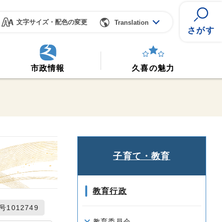
文字サイズ・配色の変更
Translation
さがす
市政情報
久喜の魅力
子育て・教育
教育行政
1012749
教育委員会