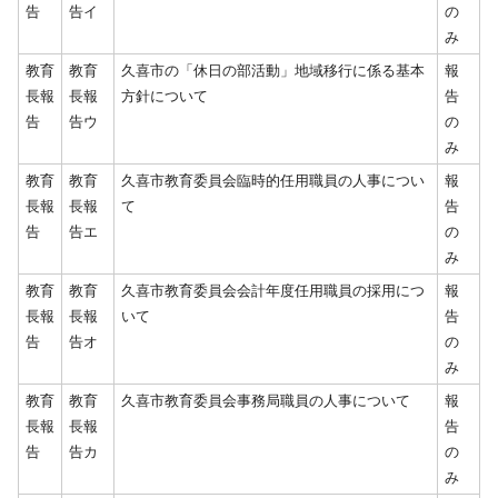
告
告イ
の
み
教育
教育
久喜市の「休日の部活動」地域移行に係る基本
報
長報
長報
方針について
告
告
告ウ
の
み
教育
教育
久喜市教育委員会臨時的任用職員の人事につい
報
長報
長報
て
告
告
告エ
の
み
教育
教育
久喜市教育委員会会計年度任用職員の採用につ
報
長報
長報
いて
告
告
告オ
の
み
教育
教育
久喜市教育委員会事務局職員の人事について
報
長報
長報
告
告
告カ
の
み