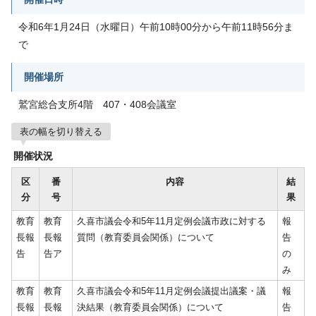
令和6年1月24日（水曜日）午前10時00分から午前11時56分ま
で
開催場所
鷲宮総合支所4階 407・408会議室
表の幅を切り替える
開催状況
区
番
内容
結
分
号
果
教育
教育
久喜市議会令和5年11月定例会議市政に対する
報
長報
長報
質問（教育委員会関係）について
告
告
告ア
の
み
教育
教育
久喜市議会令和5年11月定例会議提出議案・議
報
長報
長報
決結果（教育委員会関係）について
告