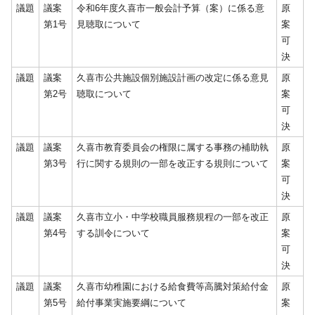
議題
議案
令和6年度久喜市一般会計予算（案）に係る意
原
第1号
見聴取について
案
可
決
議題
議案
久喜市公共施設個別施設計画の改定に係る意見
原
第2号
聴取について
案
可
決
議題
議案
久喜市教育委員会の権限に属する事務の補助執
原
第3号
行に関する規則の一部を改正する規則について
案
可
決
議題
議案
久喜市立小・中学校職員服務規程の一部を改正
原
第4号
する訓令について
案
可
決
議題
議案
久喜市幼稚園における給食費等高騰対策給付金
原
第5号
給付事業実施要綱について
案