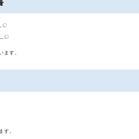
書
）
）
います。
ます。