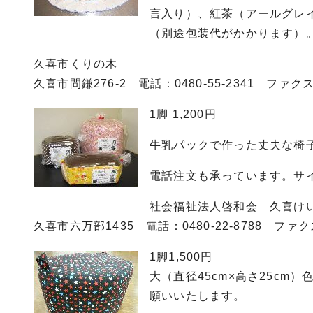
言入り）、紅茶（アールグレ
（別途包装代がかかります）
久喜市くりの木
久喜市間鎌276-2 電話：0480-55-2341 ファクス：
1脚 1,200円
牛乳パックで作った丈夫な椅
電話注文も承っています。サ
社会福祉法人啓和会 久喜け
久喜市六万部1435 電話：0480-22-8788 ファクス0
1脚1,500円
大（直径45cm×高さ25c
願いいたします。