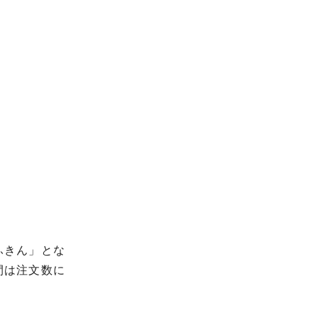
。
ふきん」とな
間は注文数に