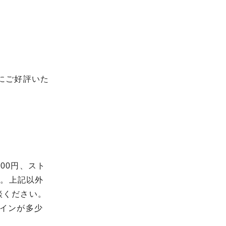
にご好評いた
00円、スト
す。上記以外
談ください。
インが多少