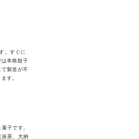
です。すぐに
では本格餃子
じて製造が不
ります。
き菓子です。
（抹茶、大納