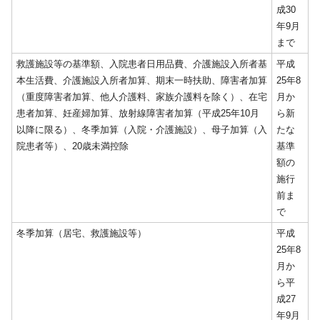
成30
年9月
まで
救護施設等の基準額、入院患者日用品費、介護施設入所者基
平成
本生活費、介護施設入所者加算、期末一時扶助、障害者加算
25年8
（重度障害者加算、他人介護料、家族介護料を除く）、在宅
月か
患者加算、妊産婦加算、放射線障害者加算（平成25年10月
ら新
以降に限る）、冬季加算（入院・介護施設）、母子加算（入
たな
院患者等）、20歳未満控除
基準
額の
施行
前ま
で
冬季加算（居宅、救護施設等）
平成
25年8
月か
ら平
成27
年9月