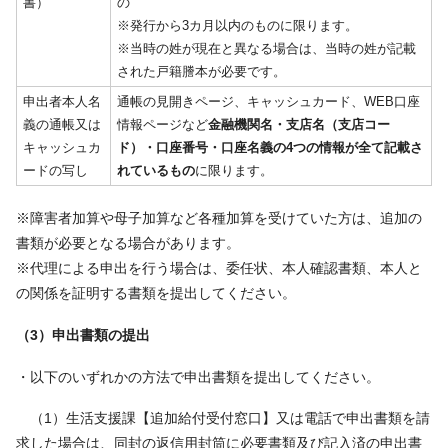
書）
の
※発行から3カ月以内のものに限ります。
※当時の姓が現在と異なる場合は、当時の姓が記載
された戸籍謄本が必要です。
申出者本人名
通帳の見開きページ、キャッシュカード、WEB口座
義の通帳又は
情報ページなど
金融機関名・支店名（支店コー
キャッシュカ
ド）・口座番号・口座名義の4つの情報が全て記載さ
ードの写し
れているもの
に限ります。
※障害者加算や母子加算など各種加算を受けていた方は、追加の
書類が必要となる場合があります。
※代理による申出を行う場合は、委任状、本人確認書類、本人と
の関係を証明する書類を提出してください。
（3）申出書類の提出
・以下のいずれかの方法で申出書類を提出してください。
（1）生活支援課【追加給付受付窓口】又は電話で申出書類を請
求した場合は、同封の返信用封筒に必要書類及び記入済の申出書