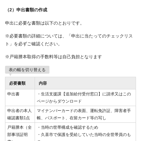
（2）申出書類の作成
申出に必要な書類は以下のとおりです。
※必要書類の詳細については、「申出に当たってのチェックリス
ト」を必ずご確認ください。
※戸籍謄本取得の手数料等は自己負担となります
表の幅を切り替える
必要書類
内容
申出書
・生活支援課【追加給付受付窓口】に請求又はこの
ページからダウンロード
申出者の本人
マイナンバーカードの表面、運転免許証、障害者手
確認書類1点
帳、パスポート、在留カード等の写し
戸籍謄本（全
・当時の世帯構成を確認するため
部事項証明
・久喜市で保護を受給していた当時の全世帯員のも