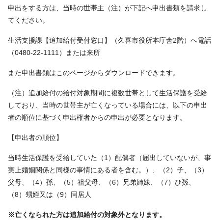
申出をする方は、当時の世帯主（注）が下記へ申出書類を請求し
てください。
生活支援課【追加給付受付窓口】（久喜市役所本庁舎2階）へ電話
（0480-22-1111）または来所
また申出書類はこのページからダウンロードできます。
（注）追加給付の給付対象期間に複数世帯として生活保護を受給
しており、当時の世帯主が亡くなっている場合には、以下の申出
者の順位に基づく申出権者からの申出が必要となります。
【申出者の順位】
当時生活保護を受給していた（1）配偶者（届出していないが、事
実上婚姻関係と同様の事情にある者を含む。）、（2）子、（3）
父母、（4）孫、（5）祖父母、（6）兄弟姉妹、（7）ひ孫、
（8）甥姪又は（9）同居人
※亡くなられた方は追加給付の対象外となります。