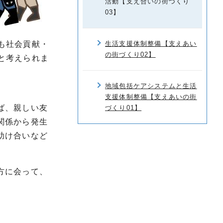
活動【支え合いの街づくり
03】
も社会貢献・
生活支援体制整備【支えあい
の街づくり02】
と考えられま
地域包括ケアシステムと生活
支援体制整備【支えあいの街
ば、親しい友
づくり01】
関係から発生
助け合いなど
方に会って、