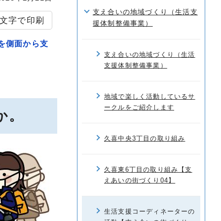
支え合いの地域づくり（生活支
文字で印刷
援体制整備事業）
を側面から支
支え合いの地域づくり（生活
支援体制整備事業）
地域で楽しく活動しているサ
ークルをご紹介します
か。
久喜中央3丁目の取り組み
久喜東6丁目の取り組み【支
えあいの街づくり04】
生活支援コーディネーターの