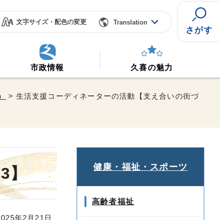
文字サイズ・配色の変更
Translation
さがす
市政情報
久喜の魅力
）
> 生活支援コーディネーターの活動【支え合いの街づ
健康・福祉・スポーツ
3】
高齢者福祉
25年2月21日