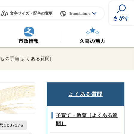
文字サイズ・配色の変更
Translation
さがす
市政情報
久喜の魅力
どもの手当[よくある質問]
よくある質問
子育て・教育［よくある質
問］
1007175