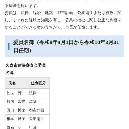
る採決を行います。
委員は、法律、経済、建築、都市計画、公衆衛生または行政に関
し、すぐれた経験と知識を有し、公共の福祉に関し公正な判断を
することができる者のうちから、市長が任命します。
委員名簿（令和8年4月1日から令和10年3月31
日任期）
久喜市建築審査会委員
名簿
氏名
任命区分
佐世 芳
法律
竹内 宏俊
建築
田口 博之
都市計画
根本 昌子
公衆衛生
白石 明
行政