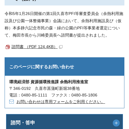
令和5年1月26日開催の第1回久喜市PFI等審査委員会（余熱利用施
設及び公園一体整備事業）会議において、余熱利用施設及び（仮
称）本多静六記念市民の森・緑の公園のPFI等事業者選定につい
て、梅田市長から川崎委員長へ諮問書が提出されました。
諮問書 （PDF 124.4KB）
このページに関する
お問い合わせ
環境経済部 資源循環推進課 余熱利用推進室
〒346-0192 久喜市菖蒲町新堀38番地
電話：0480-85-1111 ファクス：0480-85-1806
お問い合わせは専用フォームをご利用ください。
諮問・答申