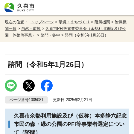
現在の位置：
トップページ
>
環境・まちづくり
>
附属機関
>
附属機
関一覧
>
自然・環境
>
久喜市PFI等審査委員会（余熱利用施設及び公
園一体整備事業）
>
諮問・答申
> 諮問（令和5年1月26日）
諮問（令和5年1月26日）
ページ番号1005081
更新日 2025年2月21日
久喜市余熱利用施設及び（仮称）本多静六記念
市民の森・緑の公園のPFI等事業者選定につい
て（諮問）